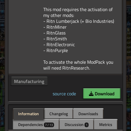
This mod requires the activation of
my other mods:
- Ritn Lumberjack (+ Bio Industries)
- RitnMiner
- RitnGlass
- RitnSmith
- RitnElectronic
- RitnPurple
To activate the whole ModPack you
Manufacturing
source code
Download
Information
Changelog
Downloads
Dependencies
Discussion
Metrics
7 / 13
1