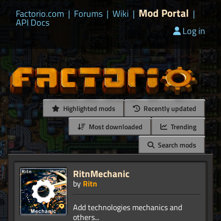
Mod Portal
Factorio.com
|
Forums
|
Wiki
|
|
API Docs
Log in
Highlighted mods
Recently updated
Most downloaded
Trending
Search mods
RitnMechanic
by
Ritn
Add technologies mechanics and
others...