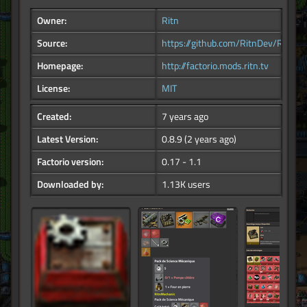
Owner:
Ritn
Source:
https://github.com/RitnDev/RitnMe
Homepage:
http://factorio.mods.ritn.tv
License:
MIT
Created:
7 years ago
Latest Version:
0.8.9
(2 years ago)
Factorio version:
0.17 - 1.1
Downloaded by:
1.13K users